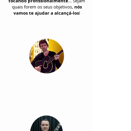
tocando profissionalmente
...
Sejam
quais forem os seus objetivos,
nós
vamos te ajudar a alcançá-los
!
Conheça os seus
professores:
Alexandre Brito
Guitarrista e vocalista com 20 anos de
experiência, tendo gravado diversos
trabalhos de música autoral com bandas
no estilo Pop e Rock. Também atuou
como músico e produtor musical em
estúdio.​