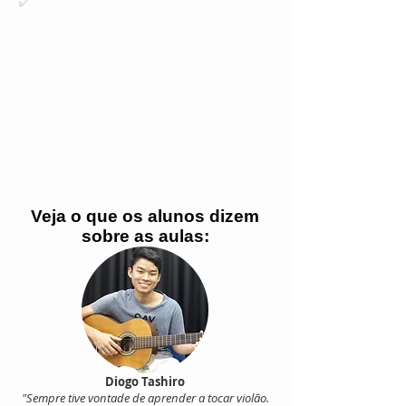
✔️
Aulas particulares personalizadas
✔️ Foco nos teus objetivos
✔️ Músicas dos estilos que você gosta
✔️ Teoria musical aplicada ao violão
✔️ Desenvolvimento técnico no violão
✔️ Material didático próprio
✔️ 1h aula particular por semana
✔️ Suporte por WhatsApp
✔️ Grupo de alunos no WhatsApp
✔️ Aulas presenciais ou à distância
Veja o que os alunos dizem
sobre as aulas:
Diogo Tashiro
"Sempre tive vontade de aprender a tocar violão.