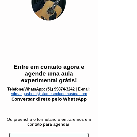
Vilmar Gusberti
Músico e professor graduado no Curso
Superior de Licenciatura em Música pelo
Centro Universitário Metodista IPA, com
mais de 15 anos de experiência no
ensino de violão e guitarra.
Entre em contato agora e
agende uma aula
experimental grátis!
Telefone/WhatsApp:
(51) 99874-3242
| E-mail:
vilmar.gusberti@starsescolademusica.com
Conversar direto pelo WhatsApp
Ou preencha o formulário e entraremos em
contato para agendar: