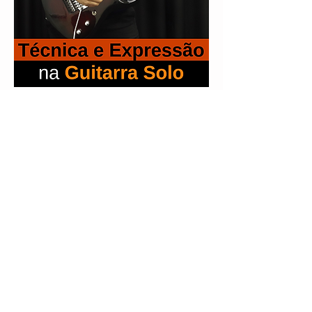
Aprenda todas as técnicas para solar de
forma expressiva e fluente na GUITARRA.
Conheça e adquira as
Apostilas de Guitarra: