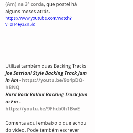
(Am) na 3ª corda
, que postei há 
alguns meses atrás.
https://www.youtube.com/watch?
v=oH4ey3Zn5lc
Utilizei também duas Backing Tracks:
Joe Satriani Style Backing Track Jam 
in Am
 - 
https://youtu.be/9o4pDO-
hBNQ
Hard Rock Ballad Backing Track Jam 
in Em
 - 
https://youtu.be/9Fhcb0h1BwE
Comenta aqui embaixo o que achou 
do vídeo. Pode também escrever 